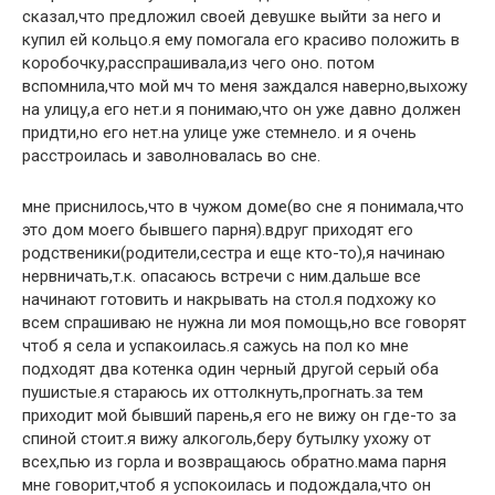
сказал,что предложил своей девушке выйти за него и
купил ей кольцо.я ему помогала его красиво положить в
коробочку,расспрашивала,из чего оно. потом
вспомнила,что мой мч то меня заждался наверно,выхожу
на улицу,а его нет.и я понимаю,что он уже давно должен
придти,но его нет.на улице уже стемнело. и я очень
расстроилась и заволновалась во сне.
мне приснилось,что в чужом доме(во сне я понимала,что
это дом моего бывшего парня).вдруг приходят его
родственики(родители,сестра и еще кто-то),я начинаю
нервничать,т.к. опасаюсь встречи с ним.дальше все
начинают готовить и накрывать на стол.я подхожу ко
всем спрашиваю не нужна ли моя помощь,но все говорят
чтоб я села и успакоилась.я сажусь на пол ко мне
подходят два котенка один черный другой серый оба
пушистые.я стараюсь их оттолкнуть,прогнать.за тем
приходит мой бывший парень,я его не вижу он где-то за
спиной стоит.я вижу алкоголь,беру бутылку ухожу от
всех,пью из горла и возвращаюсь обратно.мама парня
мне говорит,чтоб я успокоилась и подождала,что он