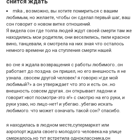
снится ждать
mika , возможно, вы хотите помириться с вашим
любимым, но желаете, чтобы он сделал первый шаг, ваш
сон говорит о новом витке отношений.
Я видела сон где толпа людей ждут своей смерти там же
находились мои родители, они веселились, пили красное
вино, танцевали, я смотрела на них зная что осталось
немного времени до на ступления смерти нашей.
во сне я ждала возвращения с работы любимого…он
работает до поздна. он пришел, но его внешность я не
узнала…свосем другой человек! я говорю:»где мой
любимый?» а он утверждает что это и есть он…но
внешность совсем другая…он открывает ладони и
говорит:»вот посмотри-это я!» с смотрю на его руки, и
руки узаю, но лицо-нет! и убегаю…убегаю искать
любимого. что может означать такой сон? спасибо.
я находилась в людном месте,супермаркет или
аэропорт.ждала своего молодого человека.на улице
смеркалось.но тут встретила одноклассника,он