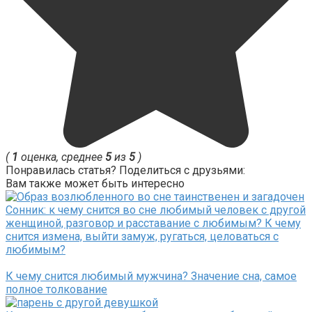
(
1
оценка, среднее
5
из
5
)
Понравилась статья? Поделиться с друзьями:
Вам также может быть интересно
Сонник: к чему снится во сне любимый человек с другой
женщиной, разговор и расставание с любимым? К чему
снится измена, выйти замуж, ругаться, целоваться с
любимым?
К чему снится любимый мужчина? Значение сна, самое
полное толкование