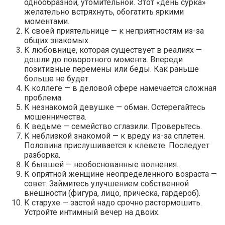
однообразной, утомительной. Этот «день сурка»
желательно встряхнуть, обогатить яркими
моментами.
К своей приятельнице — к неприятностям из-за
общих знакомых.
К любовнице, которая существует в реалиях —
дошли до поворотного момента. Впереди
позитивные перемены или беды. Как раньше
больше не будет.
К коллеге — в деловой сфере намечается сложная
проблема.
К незнакомой девушке — обман. Остерегайтесь
мошенничества.
К ведьме — семейство сглазили. Проверьтесь.
К неблизкой знакомой — к вреду из-за сплетен.
Половина прислушивается к клевете. Последует
разборка.
К бывшей — необоснованные волнения.
К опрятной женщине неопределенного возраста —
совет. Займитесь улучшением собственной
внешности (фигура, лицо, прическа, гардероб).
К старухе — застой надо срочно растормошить.
Устройте интимный вечер на двоих.