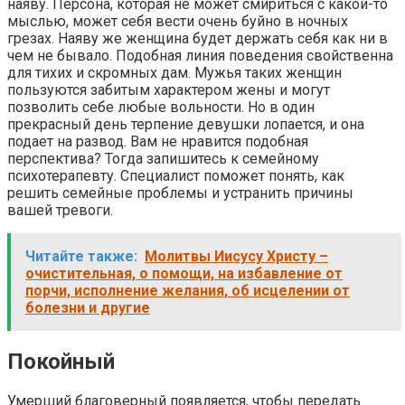
наяву. Персона, которая не может смириться с какой-то
мыслью, может себя вести очень буйно в ночных
грезах. Наяву же женщина будет держать себя как ни в
чем не бывало. Подобная линия поведения свойственна
для тихих и скромных дам. Мужья таких женщин
пользуются забитым характером жены и могут
позволить себе любые вольности. Но в один
прекрасный день терпение девушки лопается, и она
подает на развод. Вам не нравится подобная
перспектива? Тогда запишитесь к семейному
психотерапевту. Специалист поможет понять, как
решить семейные проблемы и устранить причины
вашей тревоги.
Читайте также:
Молитвы Иисусу Христу –
очистительная, о помощи, на избавление от
порчи, исполнение желания, об исцелении от
болезни и другие
Покойный
Умерший благоверный появляется, чтобы передать