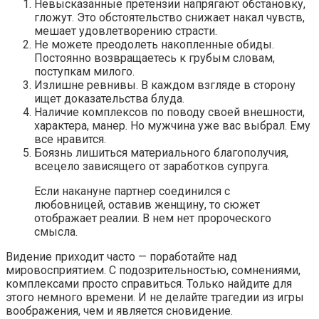
Невысказанные претензии напрягают обстановку,
гложут. Это обстоятельство снижает накал чувств,
мешает удовлетворению страсти.
Не можете преодолеть накопленные обиды.
Постоянно возвращаетесь к грубым словам,
поступкам милого.
Излишне ревнивы. В каждом взгляде в сторону
ищет доказательства блуда.
Наличие комплексов по поводу своей внешности,
характера, манер. Но мужчина уже вас выбрал. Ему
все нравится.
Боязнь лишиться материального благополучия,
всецело зависящего от заработков супруга.
Если накануне партнер соединился с
любовницей, оставив женщину, то сюжет
отображает реалии. В нем нет пророческого
смысла.
Видение приходит часто — поработайте над
мировосприятием. С подозрительностью, сомнениями,
комплексами просто справиться. Только найдите для
этого немного времени. И не делайте трагедии из игры
воображения, чем и является сновидение.