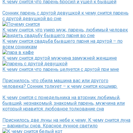
К чему снится что парень бросил и ушел к бывшей
Сонник парень с другой девушкой к чему снится парень
с другой девушкой во сне
К чему снится, что умер муж, парень, любимый человек
К чему снится свадьба бывшего парня на другой – по
всем сонникам
К чему снится другой мужчина замужней женщине
К чему снится что парень целуется с другой при мне
Приснилось, что сбила машина вас или другого
человека? Сонник толкует – к чему снится кошмар.
К чему снится с понедельника на вторник любимый,
бывший, незнакомый, знакомый парень, мужчина или
который нравится: любовное толкование сна
Приснилось две луны на небе к чему. К чему снится луна
— варианты снов. Красное лунное светило