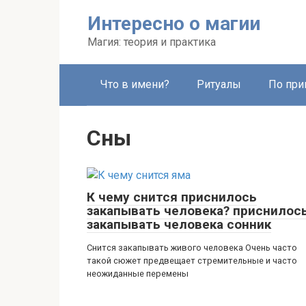
Перейти
Интересно о магии
к
контенту
Магия: теория и практика
Что в имени?
Ритуалы
По при
Сны
К чему снится приснилось
закапывать человека? приснилос
закапывать человека сонник
Снится закапывать живого человека Очень часто
такой сюжет предвещает стремительные и часто
неожиданные перемены