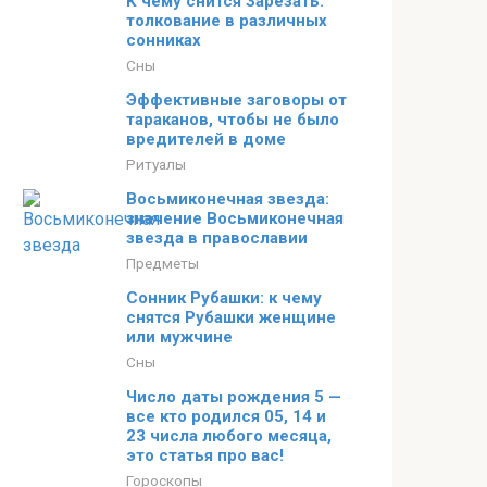
К чему снится Зарезать:
толкование в различных
сонниках
Сны
Эффективные заговоры от
тараканов, чтобы не было
вредителей в доме
Ритуалы
Восьмиконечная звезда:
значение Восьмиконечная
звезда в православии
Предметы
Сонник Рубашки: к чему
снятся Рубашки женщине
или мужчине
Сны
Число даты рождения 5 —
все кто родился 05, 14 и
23 числа любого месяца,
это статья про вас!
Гороскопы