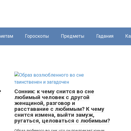
метам
Гороскопы
Предметы
Гадания
Ка
ь
Сонник: к чему снится во сне
любимый человек с другой
женщиной, разговор и
расставание с любимым? К чему
снится измена, выйти замуж,
ругаться, целоваться с любимым?
Образ любимого во сне: что он предрекает юным