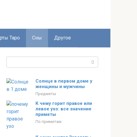
рты Таро
Сны
Другое
Поиск:
Солнце в первом доме у
женщины и мужчины
Предметы
К чему горит правое или
левое ухо: все значение
приметы
По приметам