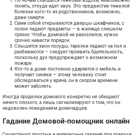
По ночам слышатся тяжелые вздохи, невозможно
понять, откуда идет звук. Это предвестие тяжелой
болезни кого-то из родственников, возможно,
даже смерти.
Сами собой открываются дверцы шкафчиков, с
полок падают предметы — в жилище слишком
грязно. Чтобы домовой не разозлился, нужно
срочно навести порядок.
Слышится звон посуды, тарелки падают на пол и
разбиваются — следует проявить бдительность,
поскольку дух предупреждает о возможном
пожаре.
Кто-то в доме постоянно ударяется о мебель и
получает синяки — этому человеку стоит
обследоваться у врача, он в скором времени
может заболеть.
Иногда проделки домового конкретно не обещают
ничего плохого, а лишь сигнализируют о том, что он
недоволен поведением домочадцев.
Гадание Домовой-помощник онлайн
Существуют простые и интересные гадания при помощи