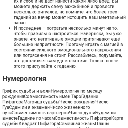
их к себе и не даст нанести какой-либо вред. Вы
можете держать свечу зажжённой и провести
несколько ритуалов, но помните, что более трёх
гаданий за вечер может истощить ваш ментальный
запас.
И последнее – потратьте несколько минут на то,
чтобы правильно настроиться. Наверняка, вы уже
знаете, что негативные эмоции притягивают ещё
большие неприятности. Поэтому играть с магией в
состоянии сильного эмоционального напряжения
или потрясения не стоит. Расслабьтесь, подумайте,
что доставляет вам удовольствие. Только после
этого приступайте к гаданию.
Нумерология
График судьбы и волиНумерология по месяцу
рожденияСовместимость имен ТароГадание
ПифагораМатрица судьбыЧисло рожденияЧисло
ГуаСдам ли я экзаменЧисло жизненного
путиСовместимость партнеровЧисло душиБудем ли
вместеГадание по часамСовместимость ПифагораКарта
судьбыКвадрат ПифагораСемейная жизньПланы