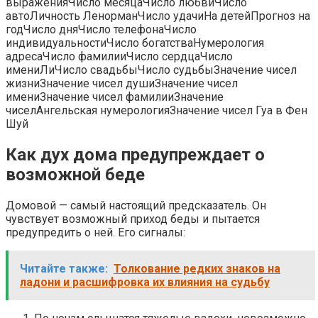
выраженияЧисло месяцаЧисло любвиЧисло
автоЛичность ЛенорманЧисло удачиНа детейПрогноз на
годЧисло дняЧисло телефонаЧисло
индивидуальностиЧисло богатстваНумерология
адресаЧисло фамилииЧисло сердцаЧисло
имениЛиЧисло свадьбыЧисло судьбыЗначение чисел
жизниЗначение чисел душиЗначение чисел
имениЗначение чисел фамилииЗначение
чиселАнгельская нумерологияЗначение чисел Гуа в Фен
Шуй
Как дух дома предупреждает о
возможной беде
Домовой — самый настоящий предсказатель. Он
чувствует возможный приход беды и пытается
предупредить о ней. Его сигналы:
Читайте также:
Толкование редких знаков на
ладони и расшифровка их влияния на судьбу