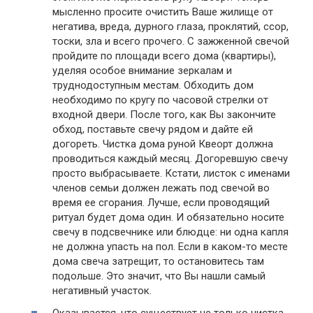
мысленно просите очистить Ваше жилище от
негатива, вреда, дурного глаза, проклятий, ссор,
тоски, зла и всего прочего. С зажженной свечой
пройдите по площади всего дома (квартиры),
уделяя особое внимание зеркалам и
труднодоступным местам. Обходить дом
необходимо по кругу по часовой стрелки от
входной двери. После того, как Вы закончите
обход, поставьте свечу рядом и дайте ей
догореть. Чистка дома руной Квеорт должна
проводиться каждый месяц. Догоревшую свечу
просто выбрасываете. Кстати, листок с именами
членов семьи должен лежать под свечой во
время ее сгорания. Лучше, если проводящий
ритуал будет дома один. И обязательно носите
свечу в подсвечнике или блюдце: ни одна капля
не должна упасть на пол. Если в каком-то месте
дома свеча затрещит, то остановитесь там
подольше. Это значит, что Вы нашли самый
негативный участок.
Оказывается, что существует не только чистка