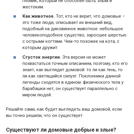
гномик, который не способен быть злым и
жестоким.
Как животное.
Тот, кто не верит, что домовые –
это тоже люди, описывает их внешний вид,
подобный на диковинное животное: небольшое
человекоподобное существо, заросшее шерстью
с острыми когтями. Чем-то похожее на кота, с
которым дружит.
Сгусток энергии.
Эта версия не может
похвастаться точным описанием, поэтому, кто его
знает, как выглядит домовой: то ли как тень, то
ли как светящийся силуэт. Поклонники данной
легенды сходятся в едином: физического тела у
барабашки нет, он существует параллельно с
миром людей.
Решайте сами, как будет выглядеть ваш домовой, если
вы точно решили, что он существует.
Существуют ли домовые добрые и злые?