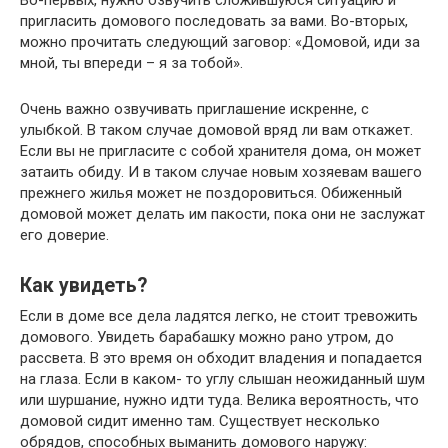
Во-первых, нужно озвучить сложившуюся ситуацию и
пригласить домового последовать за вами. Во-вторых,
можно прочитать следующий заговор: «Домовой, иди за
мной, ты впереди – я за тобой».
Очень важно озвучивать приглашение искренне, с
улыбкой. В таком случае домовой вряд ли вам откажет.
Если вы не пригласите с собой хранителя дома, он может
затаить обиду. И в таком случае новым хозяевам вашего
прежнего жилья может не поздоровиться. Обиженный
домовой может делать им пакости, пока они не заслужат
его доверие.
Как увидеть?
Если в доме все дела ладятся легко, не стоит тревожить
домового. Увидеть барабашку можно рано утром, до
рассвета. В это время он обходит владения и попадается
на глаза. Если в каком- то углу слышан неожиданный шум
или шуршание, нужно идти туда. Велика вероятность, что
домовой сидит именно там. Существует несколько
обрядов, способных выманить домового наружу: