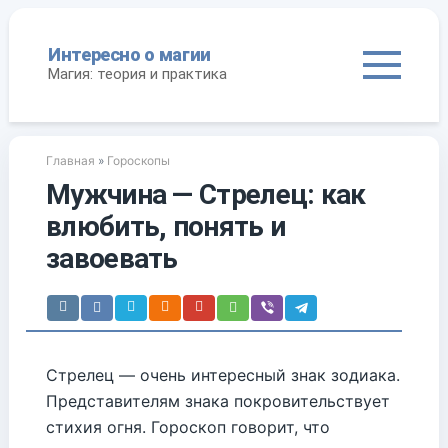
П
е
Интересно о магии
р
Магия: теория и практика
е
й
т
и
Главная
»
Гороскопы
к
к
Мужчина — Стрелец: как
о
влюбить, понять и
н
т
завоевать
е
н
т
у
Стрелец — очень интересный знак зодиака.
Представителям знака покровительствует
стихия огня. Гороскоп говорит, что