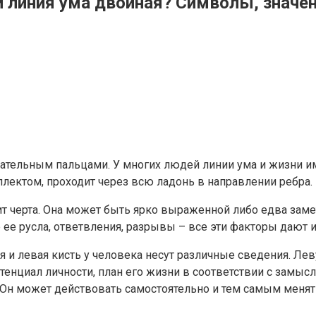
и линия ума двойная? Символы, значе
ательным пальцами. У многих людей линии ума и жизни име
теллектом, проходит через всю ладонь в направлении ребра.
т черта. Она может быть ярко выраженной либо едва заме
 ее русла, ответвления, разрывы – все эти факторы дают
ая и левая кисть у человека несут различные сведения. Л
тенциал личности, план его жизни в соответствии с замыс
. Он может действовать самостоятельно и тем самым менят