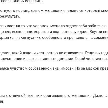
а после вновь вспылить.
ствует о нестандартном мышлении человека, который спос
езультату.
азывает на то, что человек всецело отдает себя работе, а
чен, всякое притворство и подлость осуждает. Внутри нег
рваться из-за пустяка, особенно это проявляется в семейн
елец такой ладони честностью не отличается. Ради выгоды 
печатление и легко завоевать доверие. Такой человек все
ваясь чувством собственной значимости. Но за маской пре
та, отличной памяти и оригинального мышления. Даже в к
я.