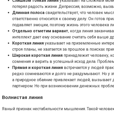
Слишком тонкая линия
указывает на сложный момен
потерял радость жизни. Депрессия, возможно, вызва
Длинная полоса
свидетельствует, что человек мысл
ответственно относится к своему делу. Он готов при
подавляет эмоции, поэтому жизнь этого человека 
Отдельно отметим вариант
, когда линия заканчив
интеллект дает ему основание считать себя выше др
Короткая линия
указывает на приземленные интерес
строя планы, не хватается за прошлое в поисках п
Широкая короткая линия
принадлежит человеку, ко
сомнения и верить в успешный исход дела. Проблема
Прямая и короткая линия
встречается у людей пра
редко сомневаются и долго не раздумывают. Но у эт
а природное обаяние привлекает людей, вызывает 
партнером. Но при возникновении денежных проблем
Волнистая линия
Явный признак нестабильности мышления. Такой человек 