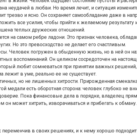
т в жизни. Человек ощущает состояние пустоты и растеря
на неудачей в любви. Но время лечит, и ситуация изменит
ит трезво и ясно. Он сохраняет самообладание даже в напр
ложить все усилия, чтобы прийти к желаемому результату и,
лишена теплых дружеских отношений.
ается на самом ребре ладони. Это признак человека, обла
угих. Но это превосходство не делает его счастливым.
ы. Человек погружен в обыденную жизнь, но в ней он нахо
риятных воспоминаний. Он целиком сосредоточен на настоя
торый любит сомневаться при принятии важных решений, из
 лежит в уме, реально ее не существует.
ктичных, но не лишенных хитрости. Прирожденная смекалк
ой медали есть оборотная сторона: человек глубоко не вни
доверие. Пока финансовые дела в порядке, владелец пря
 он может хитрить, изворачиваться и прибегать к обману.
переменчив в своих решениях, и к нему хорошо подходит п