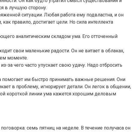
нности. Он как будто утратил смысл существования и
ся в лучшую сторону.
яженной ситуации. Любая работа ему подвластна, и он
 как правило, достигает цели. Но сила интеллекта
дающего аналитическим складом ума. Его отточенный
дит свои маленькие радости. Он не витает в облаках,
щем моменте.
-за чего часто упускает свою удачу. Надо отбросить
а помогает им быстро принимать важные решения. Они
кает в проблему, игнорирует детали. Он легок в общении,
мой короткой линии ума кажется хорошим деловым
оговорка: семь пятниц на неделе. В течение получаса он