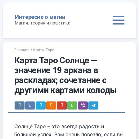
П
е
Интересно о магии
р
Магия: теория и практика
е
й
т
и
Главная
»
Карты Таро
к
к
Карта Таро Солнце —
о
значение 19 аркана в
н
т
раскладах; сочетание с
е
другими картами колоды
н
т
у
Солнце Таро – это всегда радость и
большой успех. Вам очень повезло, если вы