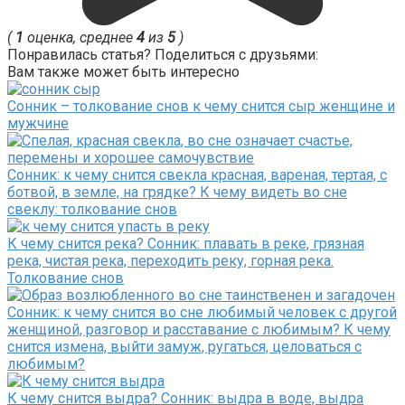
(
1
оценка, среднее
4
из
5
)
Понравилась статья? Поделиться с друзьями:
Вам также может быть интересно
Сонник – толкование снов к чему снится сыр женщине и
мужчине
Сонник: к чему снится свекла красная, вареная, тертая, с
ботвой, в земле, на грядке? К чему видеть во сне
свеклу: толкование снов
К чему снится река? Сонник: плавать в реке, грязная
река, чистая река, переходить реку, горная река.
Толкование снов
Сонник: к чему снится во сне любимый человек с другой
женщиной, разговор и расставание с любимым? К чему
снится измена, выйти замуж, ругаться, целоваться с
любимым?
К чему снится выдра? Сонник: выдра в воде, выдра