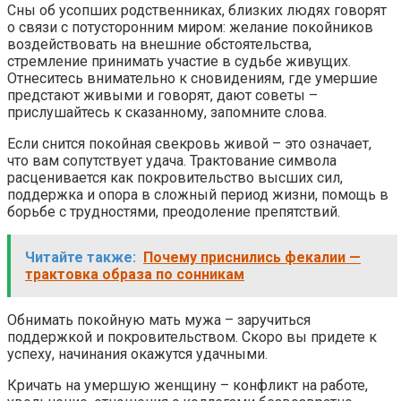
Сны об усопших родственниках, близких людях говорят
о связи с потусторонним миром: желание покойников
воздействовать на внешние обстоятельства,
стремление принимать участие в судьбе живущих.
Отнеситесь внимательно к сновидениям, где умершие
предстают живыми и говорят, дают советы –
прислушайтесь к сказанному, запомните слова.
Если снится покойная свекровь живой – это означает,
что вам сопутствует удача. Трактование символа
расценивается как покровительство высших сил,
поддержка и опора в сложный период жизни, помощь в
борьбе с трудностями, преодоление препятствий.
Читайте также:
Почему приснились фекалии —
трактовка образа по сонникам
Обнимать покойную мать мужа – заручиться
поддержкой и покровительством. Скоро вы придете к
успеху, начинания окажутся удачными.
Кричать на умершую женщину – конфликт на работе,