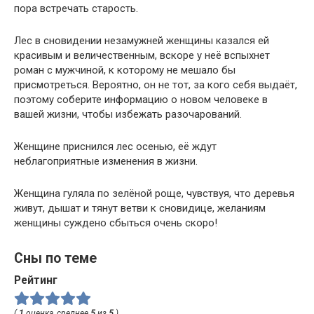
пора встречать старость.
Лес в сновидении незамужней женщины казался ей
красивым и величественным, вскоре у неё вспыхнет
роман с мужчиной, к которому не мешало бы
присмотреться. Вероятно, он не тот, за кого себя выдаёт,
поэтому соберите информацию о новом человеке в
вашей жизни, чтобы избежать разочарований.
Женщине приснился лес осенью, её ждут
неблагоприятные изменения в жизни.
Женщина гуляла по зелёной роще, чувствуя, что деревья
живут, дышат и тянут ветви к сновидице, желаниям
женщины суждено сбыться очень скоро!
Сны по теме
Рейтинг
(
1
оценка, среднее
5
из
5
)