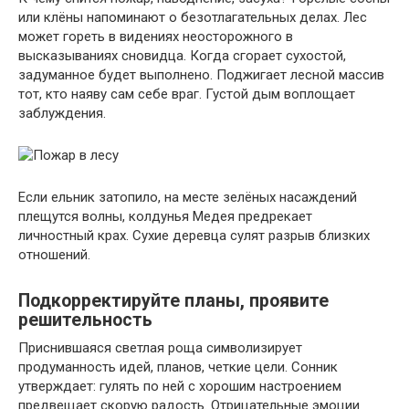
или клёны напоминают о безотлагательных делах. Лес
может гореть в видениях неосторожного в
высказываниях сновидца. Когда сгорает сухостой,
задуманное будет выполнено. Поджигает лесной массив
тот, кто наяву сам себе враг. Густой дым воплощает
заблуждения.
Если ельник затопило, на месте зелёных насаждений
плещутся волны, колдунья Медея предрекает
личностный крах. Сухие деревца сулят разрыв близких
отношений.
Подкорректируйте планы, проявите
решительность
Приснившаяся светлая роща символизирует
продуманность идей, планов, четкие цели. Сонник
утверждает: гулять по ней с хорошим настроением
предвещает скорую радость. Отрицательные эмоции