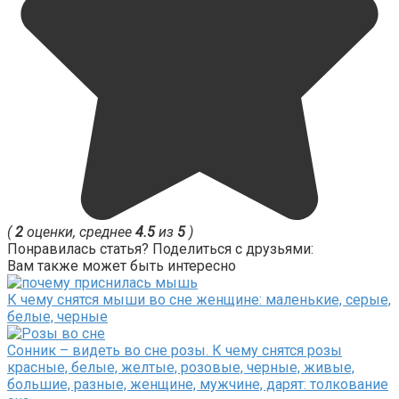
(
2
оценки, среднее
4.5
из
5
)
Понравилась статья? Поделиться с друзьями:
Вам также может быть интересно
К чему снятся мыши во сне женщине: маленькие, серые,
белые, черные
Сонник – видеть во сне розы. К чему снятся розы
красные, белые, желтые, розовые, черные, живые,
большие, разные, женщине, мужчине, дарят: толкование