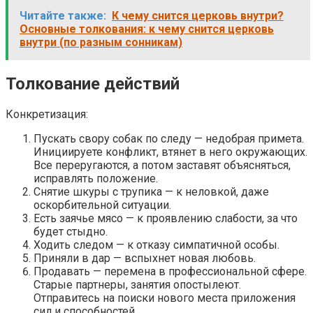
Читайте также:
К чему снится церковь внутри?
Основные толкования: к чему снится церковь
внутри (по разным сонникам)
Толкование действий
Конкретизация:
Пускать свору собак по следу — недобрая примета.
Инициируете конфликт, втянет в него окружающих.
Все переругаются, а потом заставят объясняться,
исправлять положение.
Снятие шкуры с трупика — к неловкой, даже
оскорбительной ситуации.
Есть заячье мясо — к проявлению слабости, за что
будет стыдно.
Ходить следом — к отказу симпатичной особы.
Приняли в дар — вспыхнет новая любовь.
Продавать — перемена в профессиональной сфере.
Старые партнеры, занятия опостылеют.
Отправитесь на поиски нового места приложения
сил и способностей.