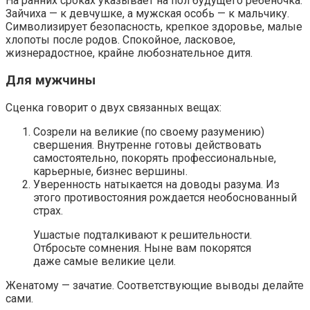
На ранних сроках указывает на пол будущего ребеночка.
Зайчиха — к девчушке, а мужская особь — к мальчику.
Символизирует безопасность, крепкое здоровье, малые
хлопоты после родов. Спокойное, ласковое,
жизнерадостное, крайне любознательное дитя.
Для мужчины
Сценка говорит о двух связанных вещах:
Созрели на великие (по своему разумению)
свершения. Внутренне готовы действовать
самостоятельно, покорять профессиональные,
карьерные, бизнес вершины.
Уверенность натыкается на доводы разума. Из
этого противостояния рождается необоснованный
страх.
Ушастые подталкивают к решительности.
Отбросьте сомнения. Ныне вам покорятся
даже самые великие цели.
Женатому — зачатие. Соответствующие выводы делайте
сами.