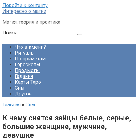
Перейти к контенту
Интересно о магии
Магия: теория и практика
Поиск:
Что в имени?
Ритуалы
По приметам
Гороскопы
Предметы
Гадания
Карты Таро
Сны
Другое
Главная
»
Сны
К чему снятся зайцы белые, серые,
большие женщине, мужчине,
девушке