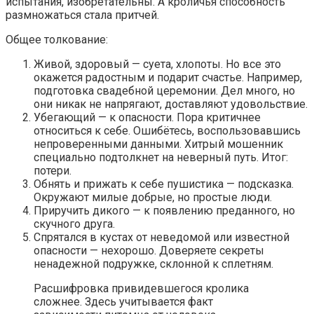
испытания, изобретательны. А кроличья способность
размножаться стала притчей.
Общее толкование:
Живой, здоровый — суета, хлопоты. Но все это
окажется радостным и подарит счастье. Например,
подготовка свадебной церемонии. Дел много, но
они никак не напрягают, доставляют удовольствие.
Убегающий — к опасности. Пора критичнее
относиться к себе. Ошибётесь, воспользовавшись
непроверенными данными. Хитрый мошенник
специально подтолкнет на неверный путь. Итог:
потери.
Обнять и прижать к себе пушистика — подсказка.
Окружают милые добрые, но простые люди.
Приручить дикого — к появлению преданного, но
скучного друга.
Спрятался в кустах от неведомой или известной
опасности — нехорошо. Доверяете секреты
ненадежной подружке, склонной к сплетням.
Расшифровка привидевшегося кролика
сложнее. Здесь учитывается факт