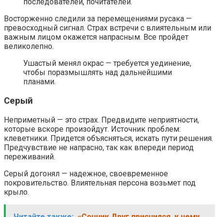
последователей, почитателей.
Восторженно следили за перемещениями русака —
превосходный сигнал. Страх встречи с влиятельным или
важным лицом окажется напрасным. Все пройдет
великолепно.
Ушастый менял окрас — требуется уединение,
чтобы поразмышлять над дальнейшими
планами.
Серый
Неприметный — это страх. Предвидите неприятности,
которые вскоре произойдут. Источник проблем:
клеветники. Придется объясняться, искать пути решения.
Предчувствие не напрасно, так как впереди период
переживаний.
Серый догонял — надежное, своевременное
покровительство. Влиятельная персона возьмет под
крыло.
Читайте также:
«Сонник Друг приснился, к чему