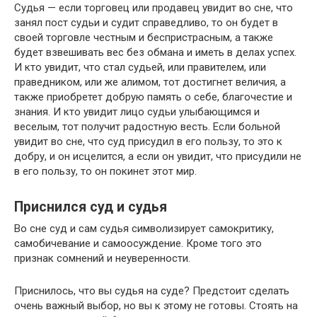
Судья — если торговец или продавец увидит во сне, что
занял пост судьи и судит справедливо, то он будет в
своей торговле честным и беспристрасным, а также
будет взвешивать вес без обмана и иметь в делах успех.
И кто увидит, что стал судьей, или правителем, или
праведником, или же алимом, тот достигнет величия, а
также приобретет добрую память о себе, благочестие и
знания. И кто увидит лицо судьи улыбающимся и
веселым, тот получит радостную весть. Если больной
увидит во сне, что суд присудил в его пользу, то это к
добру, и он исцелится, а если он увидит, что присудили не
в его пользу, то он покинет этот мир.
Приснился суд и судья
Во сне суд и сам судья символизирует самокритику,
самобичевание и самоосуждение. Кроме того это
признак сомнений и неуверенности.
Приснилось, что вы судья на суде? Предстоит сделать
очень важный выбор, но вы к этому не готовы. Стоять на