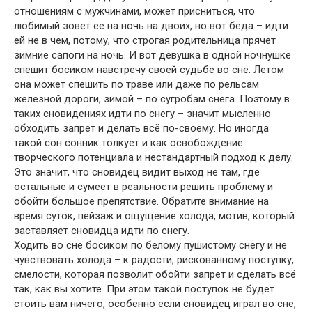
отношениям с мужчинами, может присниться, что
любимый зовёт её на ночь на двоих, но вот беда – идти
ей не в чем, потому, что строгая родительница прячет
зимние сапоги на ночь. И вот девушка в одной ночнушке
спешит босиком навстречу своей судьбе во сне. Летом
она может спешить по траве или даже по рельсам
железной дороги, зимой – по сугробам снега. Поэтому в
таких сновидениях идти по снегу – значит мысленно
обходить запрет и делать всё по-своему. Но иногда
такой сон сонник толкует и как освобождение
творческого потенциала и нестандартный подход к делу.
Это значит, что сновидец видит выход не там, где
остальные и сумеет в реальности решить проблему и
обойти большое препятствие. Обратите внимание на
время суток, пейзаж и ощущение холода, мотив, который
заставляет сновидца идти по снегу.
Ходить во сне босиком по белому пушистому снегу и не
чувствовать холода – к радости, рискованному поступку,
смелости, которая позволит обойти запрет и сделать всё
так, как вы хотите. При этом такой поступок не будет
стоить вам ничего, особенно если сновидец играл во сне,