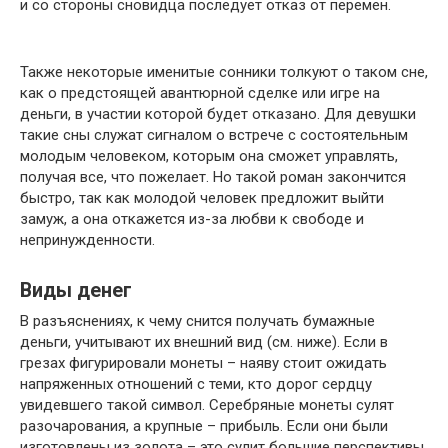
и со стороны сновидца последует отказ от перемен.
Также некоторые именитые сонники толкуют о таком сне,
как о предстоящей авантюрной сделке или игре на
деньги, в участии которой будет отказано. Для девушки
такие сны служат сигналом о встрече с состоятельным
молодым человеком, которым она сможет управлять,
получая все, что пожелает. Но такой роман закончится
быстро, так как молодой человек предложит выйти
замуж, а она откажется из-за любви к свободе и
непринужденности.
Виды денег
В разъяснениях, к чему снится получать бумажные
деньги, учитывают их внешний вид (см. ниже). Если в
грезах фигурировали монеты – наяву стоит ожидать
напряженных отношений с теми, кто дорог сердцу
увидевшего такой символ. Серебряные монеты сулят
разочарования, а крупные – прибыль. Если они были
изготовлены из золота – это сулит большие перспективы,