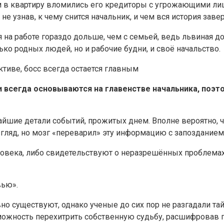
 в квартиру вломились его кредиторы с угрожающими лиц
 не узнав, к чему снится начальник, и чем вся история заве
а работе гораздо дольше, чем с семьей, ведь львиная до
ко родных людей, но и рабочие будни, и своё начальство.
иве, босс всегда остается главным
всегда основываются на главенстве начальника, поэто
йшие детали событий, прожитых днем. Вполне вероятно, ч
гляд, но мозг «переварил» эту информацию с запозданием 
ловека, либо свидетельствуют о неразрешённых проблемах 
вью».
о существуют, однако ученые до сих пор не разгадали та
можность перехитрить собственную судьбу, расшифровав 