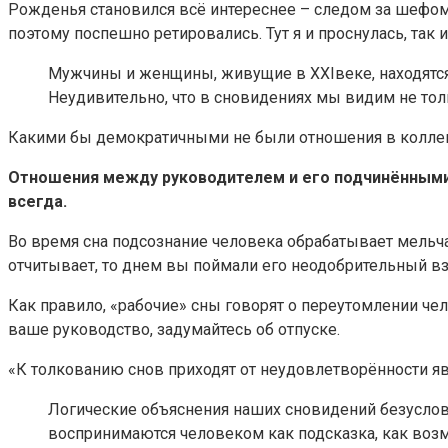
Рожденья становился всё интереснее – следом за шефом
поэтому поспешно ретировались. Тут я и проснулась, так и
Мужчины и женщины, живущие в XXIвеке, находятся н
Неудивительно, что в сновидениях мы видим не толь
Какими бы демократичными не были отношения в коллект
Отношения между руководителем и его подчинёнными 
всегда.
Во время сна подсознание человека обрабатывает мельча
отчитывает, то днем вы поймали его неодобрительный вз
Как правило, «рабочие» сны говорят о переутомлении че
ваше руководство, задумайтесь об отпуске.
«К толкованию снов приходят от неудовлетворённости я
Логические объяснения наших сновидений безусловн
воспринимаются человеком как подсказка, как воз