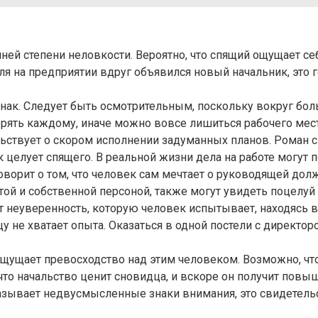
йней степени неловкости. Вероятно, что спящий ощущает с
ля на предприятии вдруг объявился новый начальник, это 
нак. Следует быть осмотрительным, поскольку вокруг б
ерять каждому, иначе можно вовсе лишиться рабочего мест
льствует о скором исполнении задуманных планов. Роман с
к целует спящего. В реальной жизни дела на работе могут
ворит о том, что человек сам мечтает о руководящей дол
й и собственной персоной, также могут увидеть поцелуй 
т неуверенность, которую человек испытывает, находясь в
не хватает опыта. Оказаться в одной постели с директор
ощущает превосходство над этим человеком. Возможно, что
что начальство ценит сновидца, и вскоре он получит повы
казывает недвусмысленные знаки внимания, это свидетельс