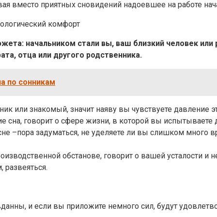
вая вместо приятных сновидений надоевшее на работе нач
хологический комфорт
жета: начальником стали вы, ваш близкий человек или 
та, отца или другого родственника.
на по сонникам
ик или знакомый, значит наяву вы чувствуете давление э
е сна, говорит о сфере жизни, в которой вы испытываете
не –пора задуматься, не уделяете ли вы слишком много вр
оизводственной обстанове, говорит о вашей усталости и н
, развеяться.
данны, и если вы приложите немного сил, будут удовлетв