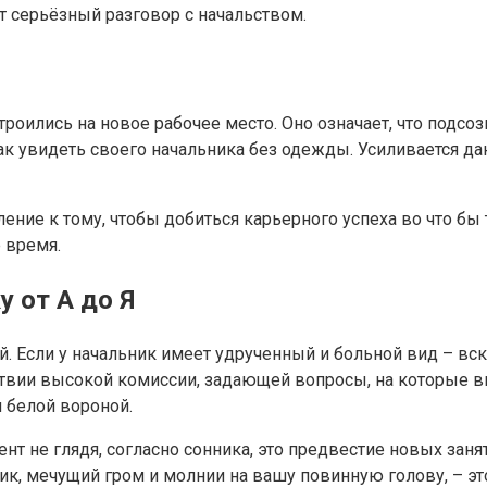
т серьёзный разговор с начальством.
троились на новое рабочее место. Оно означает, что подс
как увидеть своего начальника без одежды. Усиливается да
ие к тому, чтобы добиться карьерного успеха во что бы т
 время.
у от А до Я
. Если у начальник имеет удрученный и больной вид – вск
тствии высокой комиссии, задающей вопросы, на которые вы
 белой вороной.
 не глядя, согласно сонника, это предвестие новых занят
к, мечущий гром и молнии на вашу повинную голову, – эт