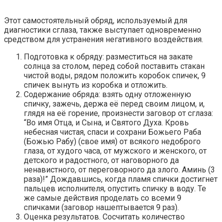
Этот самостоятельный обряд, используемый для
диагностики сглаза, также выступает одновременно
средством для устранения негативного воздействия.
Подготовка к обряду: разместиться на закате
солнца за столом, перед собой поставить стакан
чистой воды, рядом положить коробок спичек, 9
спичек вынуть из коробка и отложить.
Содержание обряда: взять одну отложенную
спичку, зажечь, держа её перед своим лицом, и,
глядя на её горение, произнести заговор от сглаза:
“Во имя Отца, и Сына, и Святого Духа. Кровь
небесная чистая, спаси и сохрани Божьего Раба
(Божью Рабу) (свое имя) от всякого недоброго
глаза, от худого часа, от мужского и женского, от
детского и радостного, от наговорного да
ненавистного, от переговорного да злого. Аминь (3
раза)!” Дождавшись, когда пламя спички достигнет
пальцев исполнителя, опустить спичку в воду. Те
же самые действия проделать со всеми 9
спичками (заговор нашептывается 9 раз).
Оценка результатов. Сосчитать количество