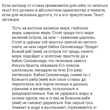
Если заговор от сглаза применяется для себя, то читаться
текст его должен в абсолютном одиночестве и темноте,
если для человека другого, то в его присутствии. Текст
заговора:
“Есть на востоке великое море, глубокое
море, широкое море. Стоит среди того моря
великий остров, на нем — каменная церковь.
Стоит в церкви той престол святой из чистого
злата, на нем сидит бабка Саломонида. Придет
Божий раб (имя) на остров тот средь синего
моря, подойдет к золотому престолу да к
бабке Саломониде, что пеленала самого
Иисуса Христа, обвивала Его поясом
шелковым, накидала на тело Его ризу
нетленную. Бабка Саломонида, сними ты с
Божьего раба (имя) все злые сглазы да
переполохи, все порчи ночные и денные,
утренние и вечерние, полуночные и
средокрестинные. Как не удержать воды в
кулаке одном, так и сглаз на Божьем рабе
(имя) не сможет держаться. Как серый гусь
плавает в воде и выплывает, отряхивается от