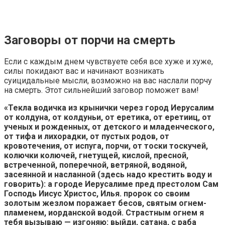
Заговоры от порчи на смерть
Если с каждым днем чувствуете себя все хуже и хуже,
силы покидают вас и начинают возникать
суицидальные мысли, возможно на вас наслали порчу
на смерть. Этот сильнейший заговор поможет вам!
«Текла водичка из крынички через город Иерусалим
от колдуна, от колдуньи, от еретика, от еретииц, от
ученых и рожденных, от детского и младенческого,
от тифа и лихорадки, от пустых родов, от
кровотечения, от испуга, порчи, от тоски тоскучей,
колючки колючей, гнетущей, кислой, пресной,
встреченной, поперечной, ветряной, водяной,
засеянной и насланной (здесь надо крестить воду и
говорить): а городе Иерусалиме пред престолом Сам
Господь Иисус Христос, Илья. пророк со своим
золотым жезлом поражает бесов, святым огнем-
пламенем, иорданской водой. Страстным огнем я
тебя вызываю — изгоняю: выйди, сатана, с раба