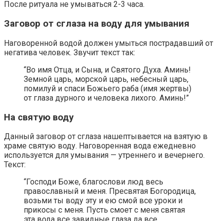
После ритуала не умываться 2-3 часа.
Заговор от сглаза на воду для умывания
Наговоренной водой должен умыться пострадавший от
негатива человек. Звучит текст так:
“Во имя Отца, и Сына, и Святого Духа. Аминь!
Земной царь, морской царь, небесный царь,
помилуй и спаси Божьего раба (имя жертвы)
от глаза дурного и человека лихого. Аминь!”
На святую воду
Данный заговор от сглаза нашептывается на взятую в
храме святую воду. Наговоренная вода ежедневно
используется для умывания — утреннего и вечернего.
Текст:
“Господи Боже, благослови люд весь
православный и меня. Пресвятая Богородица,
возьми ты воду эту и ею смой все уроки и
прикосы с меня. Пусть смоет с меня святая
эта вода все завидные глаза да все