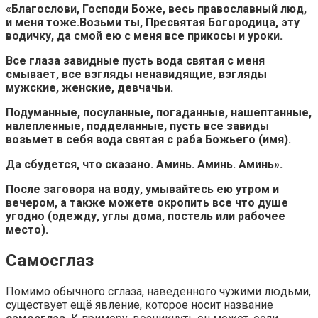
«Благослови, Господи Боже, весь православный люд,
и меня тоже.Возьми ты, Пресвятая Богородица, эту
водичку, да смой ею с меня все прикосы и уроки.
Все глаза завидные пусть вода святая с меня
смывает, все взгляды ненавидящие, взгляды
мужские, женские, девчачьи.
Подуманные, посуланные, погаданные, нашептанные,
налепленные, подделанные, пусть все завиды
возьмет в себя вода святая с раба Божьего (имя).
Да сбудется, что сказано. Аминь. Аминь. Аминь».
После заговора на воду, умывайтесь ею утром и
вечером, а также можете окропить все что душе
угодно (одежду, углы дома, постель или рабочее
место).
Самосглаз
Помимо обычного сглаза, наведенного чужими людьми,
существует ещё явление, которое носит название