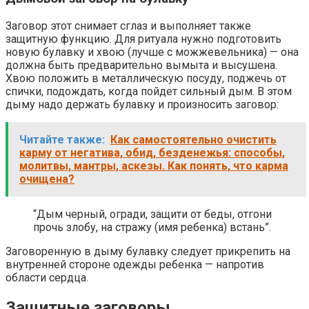
Заговор этот снимает сглаз и выполняет также
защитную функцию. Для ритуала нужно подготовить
новую булавку и хвою (лучше с можжевельника) — она
должна быть предварительно вымыта и высушена.
Хвою положить в металлическую посуду, поджечь от
спички, подождать, когда пойдет сильный дым. В этом
дыму надо держать булавку и произносить заговор:
Читайте также:
Как самостоятельно очистить
карму от негатива, обид, безденежья: способы,
молитвы, мантры, аскезы. Как понять, что карма
очищена?
“Дым черный, огради, защити от беды, отгони
прочь злобу, на стражу (имя ребенка) встань”.
Заговоренную в дыму булавку следует прикрепить на
внутренней стороне одежды ребенка — напротив
области сердца.
Защитные заговоры