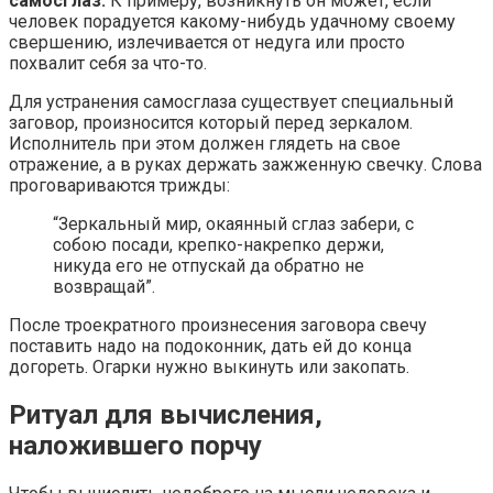
самосглаз.
К примеру, возникнуть он может, если
человек порадуется какому-нибудь удачному своему
свершению, излечивается от недуга или просто
похвалит себя за что-то.
Для устранения самосглаза существует специальный
заговор, произносится который перед зеркалом.
Исполнитель при этом должен глядеть на свое
отражение, а в руках держать зажженную свечку. Слова
проговариваются трижды:
“Зеркальный мир, окаянный сглаз забери, с
собою посади, крепко-накрепко держи,
никуда его не отпускай да обратно не
возвращай”.
После троекратного произнесения заговора свечу
поставить надо на подоконник, дать ей до конца
догореть. Огарки нужно выкинуть или закопать.
Ритуал для вычисления,
наложившего порчу