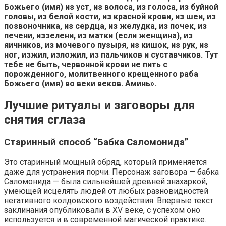
Божьего (имя) из уст, из волоса, из голоса, из буйной
головы, из белой кости, из красной крови, из шеи, из
позвоночника, из сердца, из желудка, из почек, из
печени, иззелени, из матки (если женщина), из
яичников, из мочевого пузыря, из кишок, из рук, из
ног, изжил, изложил, из пальчиков и суставчиков. Тут
тебе не быть, червонной крови не пить с
порожденного, молитвенного крещенного раба
Божьего (имя) во веки веков. Аминь».
Лучшие ритуалы и заговоры для
снятия сглаза
Старинный способ “Бабка Саломонида”
Это старинный мощный обряд, который применяется
даже для устранения порчи. Персонаж заговора — бабка
Саломонида — была сильнейшей древней знахаркой,
умеющей исцелять людей от любых разновидностей
негативного колдовского воздействия. Впервые текст
заклинания опубликовали в XV веке, с успехом оно
используется и в современной магической практике.