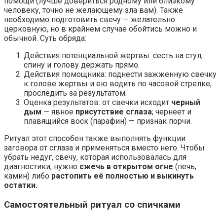
помощи (лучше довериться родному или близкому
человеку, точно не желающему зла вам). Также
необходимо подготовить свечу — желательно
церковную, но в крайнем случае обойтись можно и
обычной. Суть обряда:
Действия потенциальной жертвы: сесть на стул,
спину и голову держать прямо.
Действия помощника: поднести зажженную свечку
к голове жертвы и ею водить по часовой стрелке,
проследить за результатом.
Оценка результатов: от свечки исходит
черный
дым
— явное
присутствие сглаза
; чернеет и
плавящийся воск (парафин) — признак порчи.
Ритуал этот способен также выполнять функции
заговора от сглаза и применяться вместо него. Чтобы
убрать недуг, свечу, которая использовалась для
диагностики, нужно
сжечь в открытом огне
(печь,
камин) либо
растопить её полностью и выкинуть
остатки.
Самостоятельный ритуал со спичками