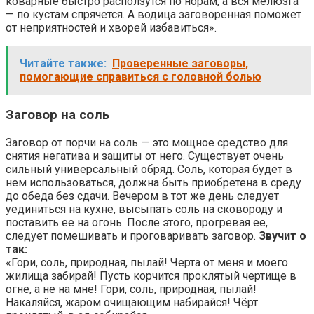
коварные быстро расползутся по норам, а вся мелюзга
— по кустам спрячется. А водица заговоренная поможет
от неприятностей и хворей избавиться».
Читайте также:
Проверенные заговоры,
помогающие справиться с головной болью
Заговор на соль
Заговор от порчи на соль — это мощное средство для
снятия негатива и защиты от него. Существует очень
сильный универсальный обряд. Соль, которая будет в
нем использоваться, должна быть приобретена в среду
до обеда без сдачи. Вечером в тот же день следует
уединиться на кухне, высыпать соль на сковороду и
поставить ее на огонь. После этого, прогревая ее,
следует помешивать и проговаривать заговор.
Звучит о
так:
«Гори, соль, природная, пылай! Черта от меня и моего
жилища забирай! Пусть корчится проклятый чертище в
огне, а не на мне! Гори, соль, природная, пылай!
Накаляйся, жаром очищающим набирайся! Чёрт