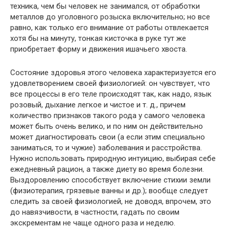
техника, чем бы человек не занимался, от обработки
металлов до уголовного розыска включительно; но все
равно, как только его внимание от работы отвлекается
хотя бы на минуту, тонкая кисточка в руке тут же
приобретает форму и движения ишачьего хвоста.
Состояние здоровья этого человека характеризуется его
удовлетворением своей физиологией: он чувствует, что
все процессы в его теле происходят так, как надо, язык
розовый, дыхание легкое и чистое и т. д., причем
количество признаков такого рода у самого человека
может быть очень велико, и по ним он действительно
может диагностировать свои (а если этим специально
заниматься, то и чужие) заболевания и расстройства.
Нужно использовать природную интуицию, выбирая себе
ежедневный рацион, а также диету во время болезни.
Выздоровлению способствует включение стихии земли
(физиотерапия, грязевые ванны и др.); вообще следует
следить за своей физиологией, не доводя, впрочем, это
до навязчивости, в частности, гадать по своим
экскрементам не чаще одного раза и неделю.