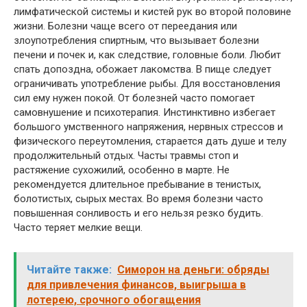
лимфатической системы и кистей рук во второй половине
жизни. Болезни чаще всего от переедания или
злоупотребления спиртным, что вызывает болезни
печени и почек и, как следствие, головные боли. Любит
спать допоздна, обожает лакомства. В пище следует
ограничивать употребление рыбы. Для восстановления
сил ему нужен покой. От болезней часто помогает
самовнушение и психотерапия. Инстинктивно избегает
большого умственного напряжения, нервных стрессов и
физического переутомления, старается дать душе и телу
продолжительный отдых. Часты травмы стоп и
растяжение сухожилий, особенно в марте. Не
рекомендуется длительное пребывание в тенистых,
болотистых, сырых местах. Во время болезни часто
повышенная сонливость и его нельзя резко будить.
Часто теряет мелкие вещи.
Читайте также:
Симорон на деньги: обряды
для привлечения финансов, выигрыша в
лотерею, срочного обогащения