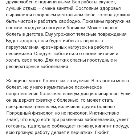
дружелюбен с подчиненными. Без работы скучает,
лучший отдых — смена занятий. Состояние здоровья
выражается в хорошем ментальном фоне: голова должна
быть чистой и работать свободно. Показаны прогулки на
свежем воздухе и прогулки босиком. Может опасно
болеть в детстве. Ему угрожают телесные повреждения.
Будет здоров, если будет избегать нервного
переутомления, чрезмерных нагрузок на работе и
пессимизма. Следует заботиться о своем питании и
холить свое тело. Для легких опасны простудные и
респираторные заболевания.
Женщины много болеют из-за мужчин. В старости много
болеет, но у него изумительное психическое
сопротивление болезням, если ум дисциплинирован. Если
он выдержит схватку с болезнью, то может стать
прекрасным целителем, излечивая других больных.
Природный физиолог, но не психолог. Инстинктивно
знает, что надо есть при различных заболеваниях, умеет
готовить, тщательно соблюдает гигиену, кипятит посуду,
всю грязную работу делает в перчатках. Любит