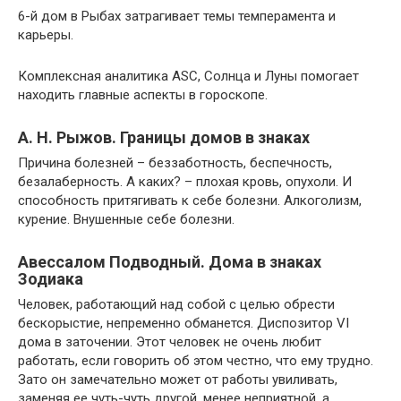
6-й дом в Рыбах затрагивает темы темперамента и
карьеры.
Комплексная аналитика ASC, Солнца и Луны помогает
находить главные аспекты в гороскопе.
А. Н. Рыжов. Границы домов в знаках
Причина болезней – беззаботность, беспечность,
безалаберность. А каких? – плохая кровь, опухоли. И
способность притягивать к себе болезни. Алкоголизм,
курение. Внушенные себе болезни.
Авессалом Подводный. Дома в знаках
Зодиака
Человек, работающий над собой с целью обрести
бескорыстие, непременно обманется. Диспозитор VI
дома в заточении. Этот человек не очень любит
работать, если говорить об этом честно, что ему трудно.
Зато он замечательно может от работы увиливать,
заменяя ее чуть-чуть другой, менее неприятной, а