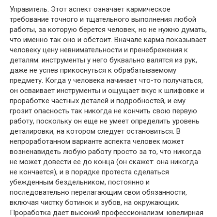
Управитель. Этот аспект означает кармическое
требование точного и тщательного выполнения любой
работы, за которую берется человек, но не нужно думать,
что именно так оно и обстоит. Вначале карма показывает
человеку цену невнимательности и пренебрежения к
деталям: инструменты у него буквально валятся из рук,
даже не успев прикоснуться к обрабатываемому
предмету. Когда у человека начинает что-то получаться,
он осваивает инструменты и ощущает вкус к шлифовке и
проработке частных деталей и подробностей, и ему
грозит опасность так никогда не кончить свою первую
работу, поскольку он еще не умеет определить уровень
деталировки, на котором следует остановиться. В
непроработанном варианте аспекта человек может
возненавидеть любую работу просто за то, что никогда
не может довести ее до конца (он скажет: она никогда
не кончается), и в порядке протеста сделаться
убежденным бездельником, постоянно и
последовательно перелагающим свои обязанности,
включая чистку ботинок и зубов, на окружающих.
Проработка дает высокий профессионализм: ювелирная