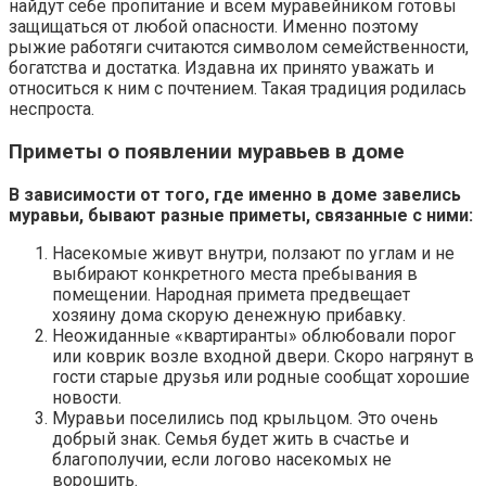
найдут себе пропитание и всем муравейником готовы
защищаться от любой опасности. Именно поэтому
рыжие работяги считаются символом семейственности,
богатства и достатка. Издавна их принято уважать и
относиться к ним с почтением. Такая традиция родилась
неспроста.
Приметы о появлении муравьев в доме
В зависимости от того, где именно в доме завелись
муравьи, бывают разные приметы, связанные с ними:
Насекомые живут внутри, ползают по углам и не
выбирают конкретного места пребывания в
помещении. Народная примета предвещает
хозяину дома скорую денежную прибавку.
Неожиданные «квартиранты» облюбовали порог
или коврик возле входной двери. Скоро нагрянут в
гости старые друзья или родные сообщат хорошие
новости.
Муравьи поселились под крыльцом. Это очень
добрый знак. Семья будет жить в счастье и
благополучии, если логово насекомых не
ворошить.