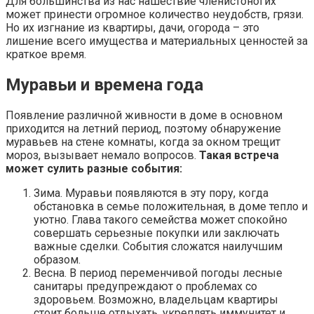
Для большинства из нас нашествие членистоногих
может принести огромное количество неудобств, грязи.
Но их изгнание из квартиры, дачи, огорода – это
лишение всего имущества и материальных ценностей за
краткое время.
Муравьи и времена года
Появление различной живности в доме в основном
приходится на летний период, поэтому обнаружение
муравьев на стене комнаты, когда за окном трещит
мороз, вызывает немало вопросов.
Такая встреча
может сулить разные события:
Зима. Муравьи появляются в эту пору, когда
обстановка в семье положительная, в доме тепло и
уютно. Глава такого семейства может спокойно
совершать серьезные покупки или заключать
важные сделки. События сложатся наилучшим
образом.
Весна. В период переменчивой погоды лесные
санитары предупреждают о проблемах со
здоровьем. Возможно, владельцам квартиры
стоит больше отдыхать, укреплять иммунитет и