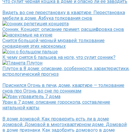
Что сулит черная кошка в доме и опасно ли ее заводить
Видеть во сне перестановку в квартире. Перестановка
мебели в доме. Азбука толкования снов
Сонник. Концерт: описание примет, расшифровка снов
Снится большой черный муравей: толкование
сновидения этих насекомых
К чему снятся 6 пальцев на ноге, что сулит сонник?
Плутон в 8 доме: описание, особенности, характеристики,
астрологический прогноз
Приснился Огонь в печи, доме, квартире — толкование
снов про Огонь во сне по сонникам
Уран в 7 доме: описание гороскопа, составление
натальной карты
В доме домовой. Как проверить есть ли в доме
домовой. Домовой в многоквартирном доме. Домовой
в доме признаки. Как задобрить домового в доме