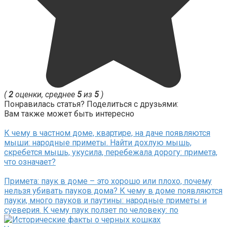
(
2
оценки, среднее
5
из
5
)
Понравилась статья? Поделиться с друзьями:
Вам также может быть интересно
К чему в частном доме, квартире, на даче появляются
мыши: народные приметы. Найти дохлую мышь,
скребется мышь, укусила, перебежала дорогу: примета,
что означает?
Примета: паук в доме – это хорошо или плохо, почему
нельзя убивать пауков дома? К чему в доме появляются
пауки, много пауков и паутины: народные приметы и
суеверия. К чему паук ползет по человеку: по