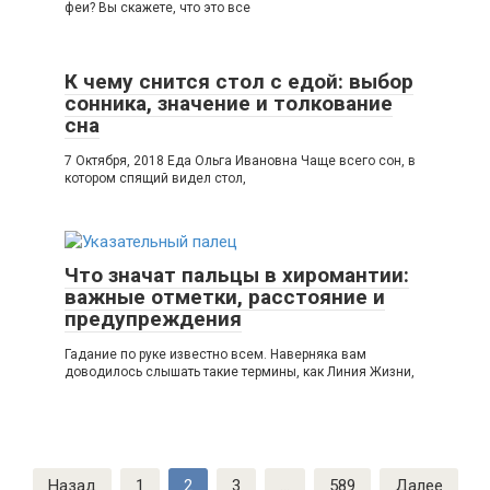
феи? Вы скажете, что это все
К чему снится стол с едой: выбор
сонника, значение и толкование
сна
7 Октября, 2018 Еда Ольга Ивановна Чаще всего сон, в
котором спящий видел стол,
Что значат пальцы в хиромантии:
важные отметки, расстояние и
предупреждения
Гадание по руке известно всем. Наверняка вам
доводилось слышать такие термины, как Линия Жизни,
Навигация
Назад
1
2
3
…
589
Далее