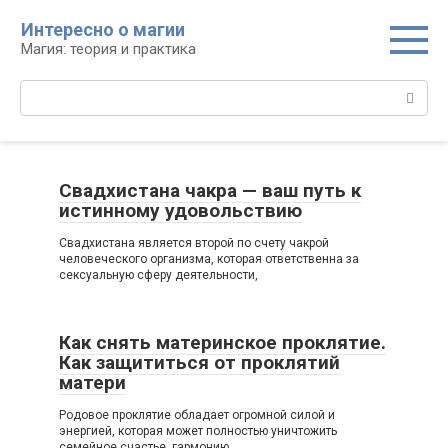
Перейти
Интересно о магии
к
Магия: теория и практика
контенту
Поиск:
Свадхистана чакра — ваш путь к
истинному удовольствию
Свадхистана является второй по счету чакрой
человеческого организма, которая ответственна за
сексуальную сферу деятельности,
Как снять материнское проклятие.
Как защититься от проклятий
матери
Родовое проклятие обладает огромной силой и
энергией, которая может полностью уничтожить
семейное счастье, гармонию