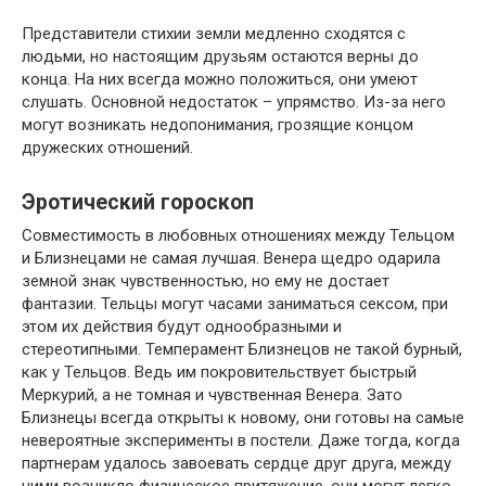
Представители стихии земли медленно сходятся с
людьми, но настоящим друзьям остаются верны до
конца. На них всегда можно положиться, они умеют
слушать. Основной недостаток – упрямство. Из-за него
могут возникать недопонимания, грозящие концом
дружеских отношений.
Эротический гороскоп
Совместимость в любовных отношениях между Тельцом
и Близнецами не самая лучшая. Венера щедро одарила
земной знак чувственностью, но ему не достает
фантазии. Тельцы могут часами заниматься сексом, при
этом их действия будут однообразными и
стереотипными. Темперамент Близнецов не такой бурный,
как у Тельцов. Ведь им покровительствует быстрый
Меркурий, а не томная и чувственная Венера. Зато
Близнецы всегда открыты к новому, они готовы на самые
невероятные эксперименты в постели. Даже тогда, когда
партнерам удалось завоевать сердце друг друга, между
ними возникло физическое притяжение, они могут легко