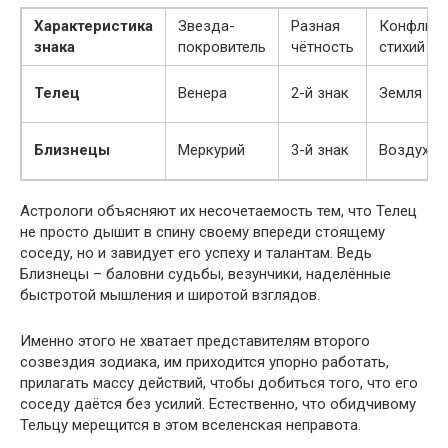
Характеристика
Звезда-
Разная
Конфликт
знака
покровитель
чётность
стихий
Телец
Венера
2-й знак
Земля
Близнецы
Меркурий
3-й знак
Воздух
Астрологи объясняют их несочетаемость тем, что Телец
не просто дышит в спину своему впереди стоящему
соседу, но и завидует его успеху и талантам. Ведь
Близнецы – баловни судьбы, везунчики, наделённые
быстротой мышления и широтой взглядов.
Именно этого не хватает представителям второго
созвездия зодиака, им приходится упорно работать,
прилагать массу действий, чтобы добиться того, что его
соседу даётся без усилий. Естественно, что обидчивому
Тельцу мерещится в этом вселенская неправота.