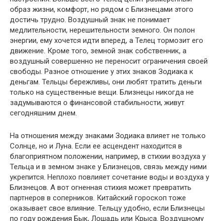
образ жизни, комфорт, но рядом с Близнецами этого
достичь трудно. Воздушный знак не понимает
медлительности, нерешительности земного. Он полон
энергии, ему хочется идти вперед, а Телец тормозит его
движение. Кроме того, земной знак собственник, а
воздушный совершенно не переносит ограничения своей
свободы. Разное отношение у этих знаков Зодиака к
деньгам. Тельцы бережливы, они любят тратить деньги
только на существенные вещи. Близнецы никогда не
задумываются о финансовой стабильности, живут
сегодняшним днем.
На отношения между знаками Зодиака влияет не только
Солнце, но и Луна. Если ее асцендент находится в
благоприятном положении, например, в стихии воздуха у
Тельца и в земном знаке у Близнецов, связь между ними
укрепится. Неплохо повлияет сочетание воды и воздуха у
Близнецов. А вот огненная стихия может превратить
партнеров в соперников. Китайский гороскоп тоже
оказывает свое влияние. Тельцу удобно, если Близнецы
по году рождения Бык, Лошадь или Крыса. Воздушному