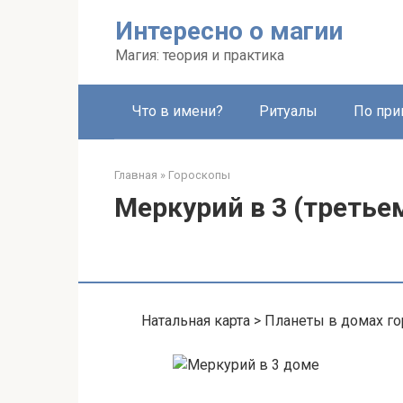
Перейти
Интересно о магии
к
контенту
Магия: теория и практика
Что в имени?
Ритуалы
По при
Главная
»
Гороскопы
Меркурий в 3 (третье
Натальная карта > Планеты в домах г