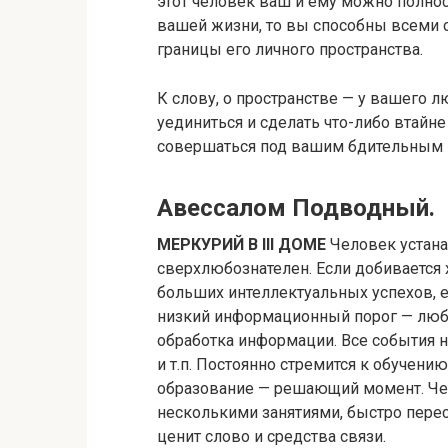
этот человек ваш и ему можно полнос
вашей жизни, то вы способны всеми 
границы его личного пространства.
К слову, о пространстве — у вашего 
уединиться и сделать что-либо втайне
совершаться под вашим бдительным 
Авессалом Подводный.
МЕРКУРИЙ В III ДОМЕ
Человек устана
сверхлюбознателен. Если добивается
больших интеллектуальных успехов, е
низкий информационный порог — люба
обработка информации. Все события н
и т.п. Постоянно стремится к обучени
образование — решающий момент. Че
несколькими занятиями, быстро перес
ценит слово и средства связи.