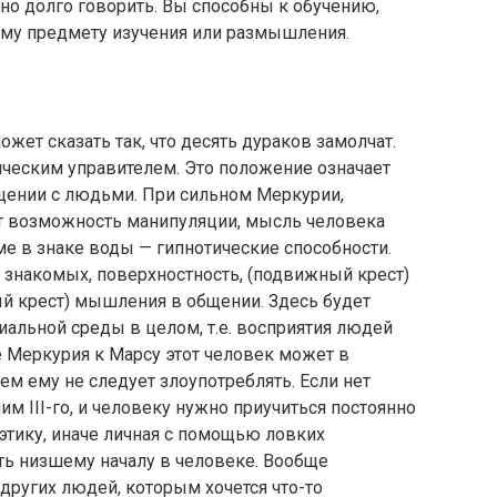
но долго говорить. Вы способны к обучению,
ому предмету изучения или размышления.
ет сказать так, что десять дураков замолчат.
ическим управителем. Это положение означает
щении с людьми. При сильном Меркурии,
ет возможность манипуляции, мысль человека
е в знаке воды — гипнотические способности.
знакомых, поверхностность, (подвижный крест)
ный крест) мышления в общении. Здесь будет
альной среды в целом, т.е. восприятия людей
 Меркурия к Марсу этот человек может в
ем ему не следует злоупотреблять. Если нет
им III-го, и человеку нужно приучиться постоянно
этику, иначе личная с помощью ловких
ть низшему началу в человеке. Вообще
ругих людей, которым хочется что-то