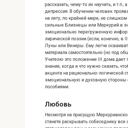
рассказать, чему-то их научить, и т.п.
депрессия. В обучении человек проя
на лету, по крайней мере, не слишк
сильные Близнецы или Меркурий в зн
эмоционально перегруженную информ
лирической поэзии (если, конечно, в 
Луны или Венеры. Ему легче осваиват
материала самостоятельно (но под общ
Учителю это положение III дома дает
знание, когда и что нужно сказать, чт
акцента на рационально-логической с
эмоциональную и духовную стороны о
пособиями.
Любовь
Несмотря на присущую Меркурианском
станете раскрывать собеседнику все с