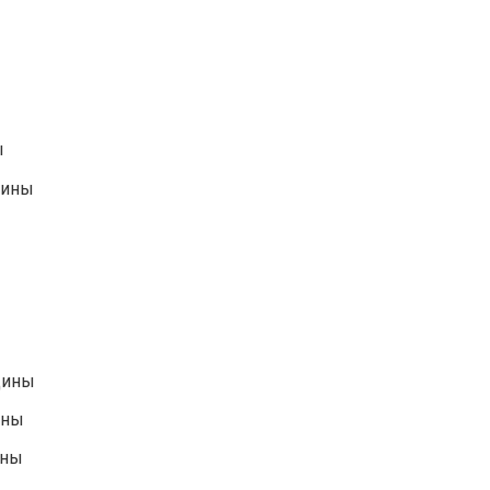
ы
щины
щины
ины
ины