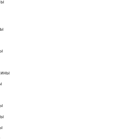
ны
ны
ны
щины
ы
ны
ны
ны
ы