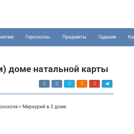
метам
Гороскопы
Предметы
Гадания
Ка
м) доме натальной карты
ороскопа > Меркурий в 3 доме