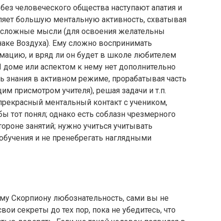
, а без человеческого общества наступают апатия и
вляет большую ментальную активность, схватывая
ом сложные мысли (для освоения желательны
аке Воздуха). Ему сложно воспринимать
ацию, и вряд ли он будет в школе любителем
III доме или аспектом к нему нет дополнительно
ь знания в активном режиме, прорабатывая часть
им присмотром учителя), решая задачи и т.п.
 прекрасный ментальный контакт с учеником,
обы тот понял; однако есть соблазн чрезмерного
тороне занятий; нужно учиться учитывать
бучения и не пренебрегать наглядными
у Скорпиону любознательность, сами вы не
вои секреты до тех пор, пока не убедитесь, что