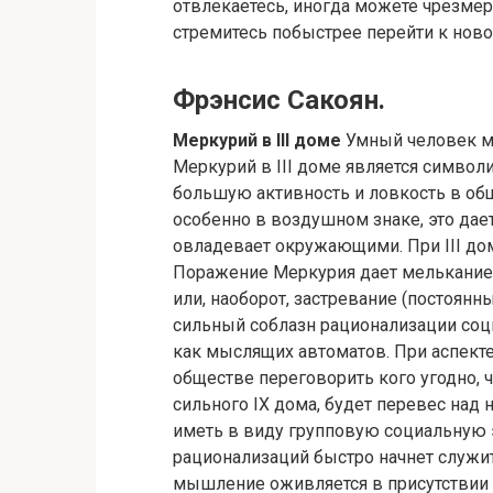
отвлекаетесь, иногда можете чрезмер
стремитесь побыстрее перейти к нов
Фрэнсис Сакоян.
Меркурий в III доме
Умный человек мож
Меркурий в III доме является символ
большую активность и ловкость в об
особенно в воздушном знаке, это да
овладевает окружающими. При III дом
Поражение Меркурия дает мелькание 
или, наоборот, застревание (постоян
сильный соблазн рационализации соци
как мыслящих автоматов. При аспекте
обществе переговорить кого угодно, ч
сильного IX дома, будет перевес над н
иметь в виду групповую социальную 
рационализаций быстро начнет служи
мышление оживляется в присутствии д