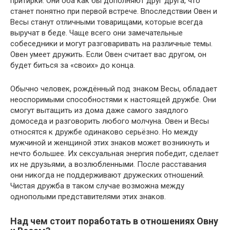
притирки. Они оба как бы дополняют друг друга, что
станет понятно при первой встрече. Впоследствии Овен и
Весы станут отличными товарищами, которые всегда
выручат в беде. Чаще всего они замечательные
собеседники и могут разговаривать на различные темы.
Овен умеет дружить. Если Овен считает вас другом, он
будет биться за «своих» до конца.
Обычно человек, рождённый под знаком Весы, обладает
неоспоримыми способностями к настоящей дружбе. Они
смогут вытащить из дома даже самого заядлого
домоседа и разговорить любого молчуна. Овен и Весы
относятся к дружбе одинаково серьёзно. Но между
мужчиной и женщиной этих знаков может возникнуть и
нечто большее. Их сексуальная энергия победит, сделает
их не друзьями, а возлюбленными. После расставания
они никогда не поддерживают дружеских отношений.
Чистая дружба в таком случае возможна между
однополыми представителями этих знаков.
Над чем стоит поработать в отношениях Овну