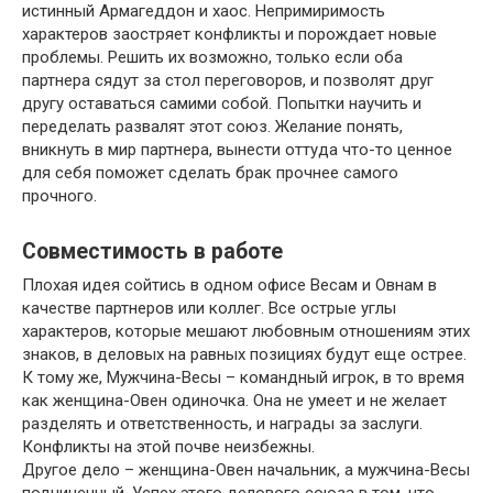
истинный Армагеддон и хаос. Непримиримость
характеров заостряет конфликты и порождает новые
проблемы. Решить их возможно, только если оба
партнера сядут за стол переговоров, и позволят друг
другу оставаться самими собой. Попытки научить и
переделать развалят этот союз. Желание понять,
вникнуть в мир партнера, вынести оттуда что-то ценное
для себя поможет сделать брак прочнее самого
прочного.
Совместимость в работе
Плохая идея сойтись в одном офисе Весам и Овнам в
качестве партнеров или коллег. Все острые углы
характеров, которые мешают любовным отношениям этих
знаков, в деловых на равных позициях будут еще острее.
К тому же, Мужчина-Весы – командный игрок, в то время
как женщина-Овен одиночка. Она не умеет и не желает
разделять и ответственность, и награды за заслуги.
Конфликты на этой почве неизбежны.
Другое дело – женщина-Овен начальник, а мужчина-Весы
подчиненный. Успех этого делового союза в том, что