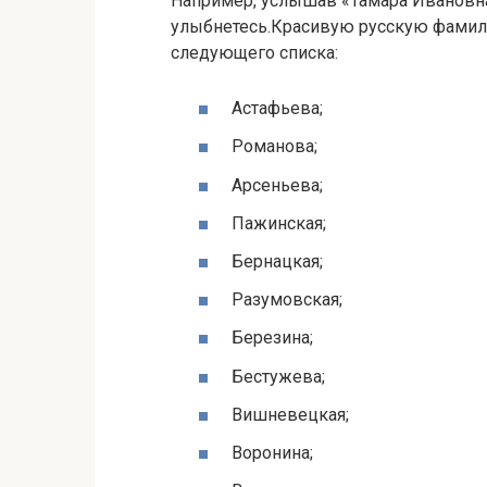
Например, услышав «Тамара Ивановна
улыбнетесь.Красивую русскую фамил
следующего списка:
Астафьева;
Романова;
Арсеньева;
Пажинская;
Бернацкая;
Разумовская;
Березина;
Бестужева;
Вишневецкая;
Воронина;