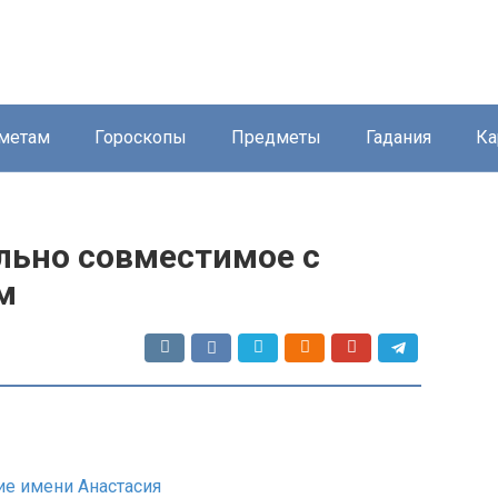
метам
Гороскопы
Предметы
Гадания
Ка
льно совместимое с
м