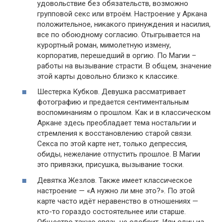
удовольствие без обязательств, возможно
групповой секс или втроём. Настроение у Аркана
положительное, никакого принуждения и насилия,
все по обоюдному согласию. Отыгрывается на
курортный роман, мимолетную измену,
корпоратив, перешедший в оргию. По Магии –
работы на вызывание страсти. В общем, значение
этой карты довольно близко к классике.
Шестерка Кубков. Девушка рассматривает
фотографию и предается сентиментальным
воспоминаниям о прошлом. Как и в классическом
Аркане здесь преобладает тема ностальгии и
стремления к восстановлению старой связи.
Секса по этой карте нет, только депрессия,
обиды, нежелание отпустить прошлое. В Магии
это привязки, присушка, вызывание тоски.
Девятка Жезлов. Также имеет классическое
настроение — «А нужно ли мне это?». По этой
карте часто идёт неравенство в отношениях —
кто-то гораздо состоятельнее или старше.
Общество такую связь не одобрит. Или один из