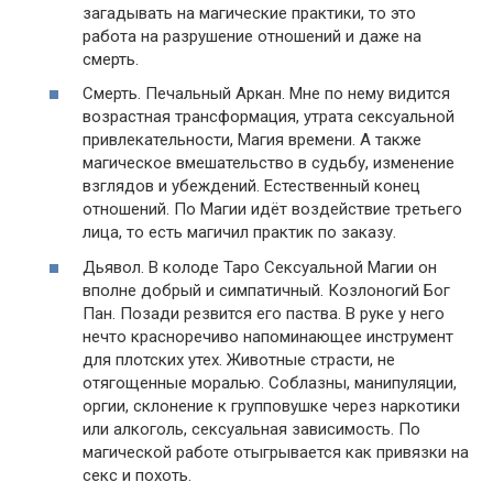
загадывать на магические практики, то это
работа на разрушение отношений и даже на
смерть.
Смерть. Печальный Аркан. Мне по нему видится
возрастная трансформация, утрата сексуальной
привлекательности, Магия времени. А также
магическое вмешательство в судьбу, изменение
взглядов и убеждений. Естественный конец
отношений. По Магии идёт воздействие третьего
лица, то есть магичил практик по заказу.
Дьявол. В колоде Таро Сексуальной Магии он
вполне добрый и симпатичный. Козлоногий Бог
Пан. Позади резвится его паства. В руке у него
нечто красноречиво напоминающее инструмент
для плотских утех. Животные страсти, не
отягощенные моралью. Соблазны, манипуляции,
оргии, склонение к групповушке через наркотики
или алкоголь, сексуальная зависимость. По
магической работе отыгрывается как привязки на
секс и похоть.