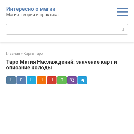
Перейти
Интересно о магии
к
Магия: теория и практика
контенту
Поиск:
Главная
»
Карты Таро
Таро Магия Наслаждений: значение карт и
описание колоды