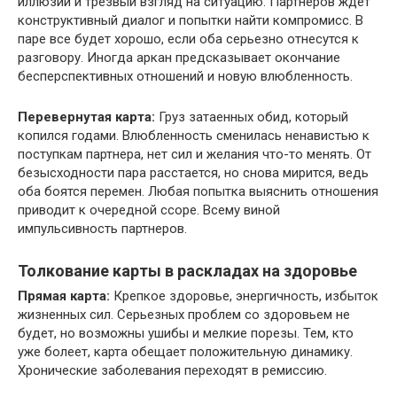
иллюзий и трезвый взгляд на ситуацию. Партнеров ждет
конструктивный диалог и попытки найти компромисс. В
паре все будет хорошо, если оба серьезно отнесутся к
разговору. Иногда аркан предсказывает окончание
бесперспективных отношений и новую влюбленность.
Перевернутая карта:
Груз затаенных обид, который
копился годами. Влюбленность сменилась ненавистью к
поступкам партнера, нет сил и желания что-то менять. От
безысходности пара расстается, но снова мирится, ведь
оба боятся перемен. Любая попытка выяснить отношения
приводит к очередной ссоре. Всему виной
импульсивность партнеров.
Толкование карты в раскладах на здоровье
Прямая карта:
Крепкое здоровье, энергичность, избыток
жизненных сил. Серьезных проблем со здоровьем не
будет, но возможны ушибы и мелкие порезы. Тем, кто
уже болеет, карта обещает положительную динамику.
Хронические заболевания переходят в ремиссию.